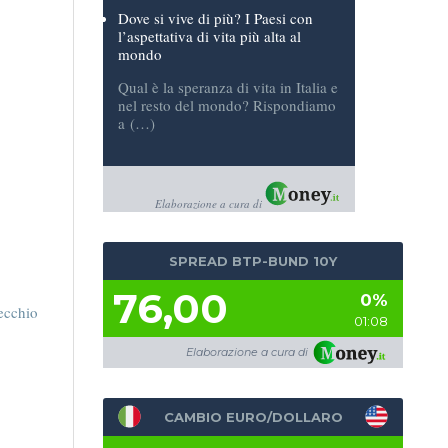
più ad (…)
Dove si vive di più? I Paesi con
l’aspettativa di vita più alta al
mondo
Qual è la speranza di vita in Italia e
nel resto del mondo? Rispondiamo
a (…)
Elaborazione a cura di
SPREAD BTP-BUND 10Y
76,00
0%
ecchio
01:08
Elaborazione a cura di