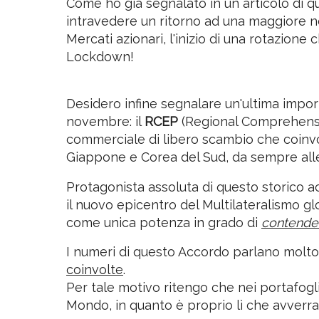
maggiore stabilità e fiducia sui Mercati 
Come ho già segnalato in un articolo di q
intravedere un ritorno ad una maggiore no
Mercati azionari, l'inizio di una rotazione
Lockdown!
Desidero infine segnalare un'ultima impor
novembre: il
RCEP
(Regional Comprehensiv
commerciale di libero scambio che coinvol
Giappone e Corea del Sud, da sempre allea
Protagonista assoluta di questo storico ac
il nuovo epicentro del Multilateralismo g
come unica potenza in grado di
contender
I numeri di questo Accordo parlano molto
coinvolte
.
Per tale motivo ritengo che nei portafog