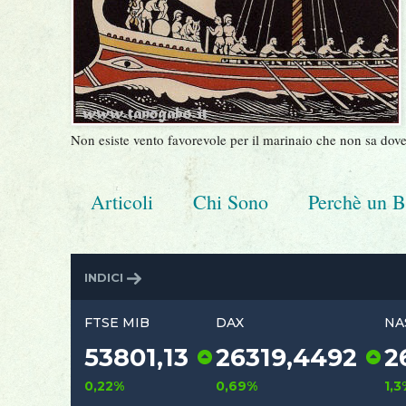
Non esiste vento favorevole per il marinaio che non sa dove
Articoli
Chi Sono
Perchè un B
INDICI
FTSE MIB
DAX
53801,13
26319,4
0,22%
0,69%