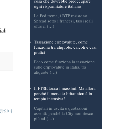
Kevin Warsh ha appena detto una
cosa che dovrebbe preoccupare
ogni risparmiatore italiano
La Fed trema, i BTP resistono.
Spread sotto i francesi, tassi reali
oltre il (…)
ali
Tassazione criptovalute, come
funziona tra aliquote, calcoli e casi
pratici
Ecco come funziona la tassazione
sulle criptovalute in Italia, tra
aliquote (…)
Il FTSE tocca i massimi. Ma allora
perché il mercato britannico è in
terapia intensiva?
Capitali in uscita e quotazioni
출장안마
assenti: perché la City non riesce