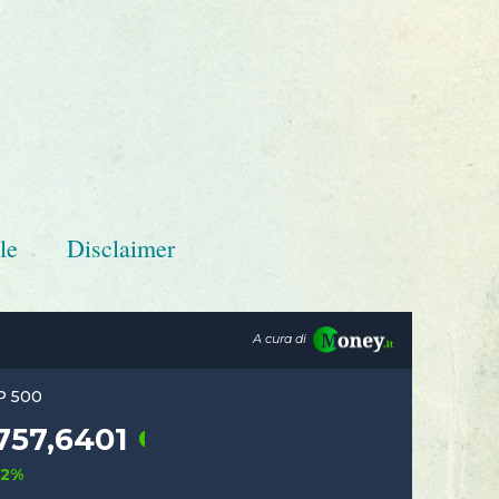
le
Disclaimer
A cura di
S&P 500
,580078
7757,6401
0,62%