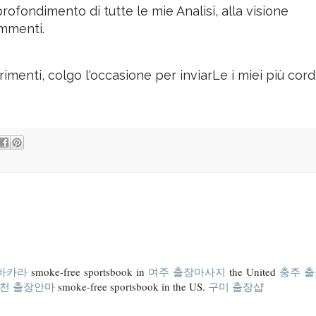
ofondimento di tutte le mie Analisi, alla visione
ommenti.
imenti, colgo l'occasione per inviarLe i miei più cordi
바카라
smoke-free sportsbook in
여주 출장마사지
the United
충주 
천 출장안마
smoke-free sportsbook in the US.
구미 출장샵