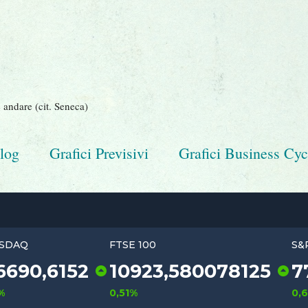
 andare (cit. Seneca)
log
Grafici Previsivi
Grafici Business Cyc
NASDAQ
FTSE 100
492
26690,6152
10923
125
1,3%