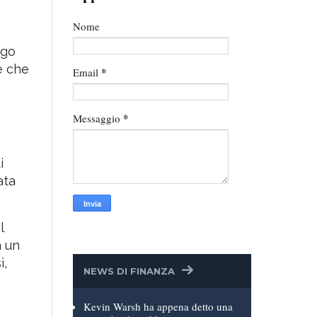
Contattami per un
Appuntamento
Nome
ngo
e che
*
Email
*
Messaggio
i
ata
l
a un
ì,
NEWS DI FINANZA