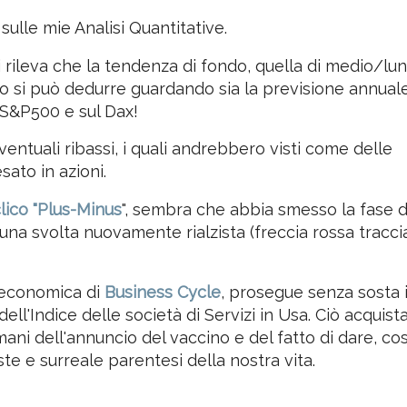
anno i maggiori cambiamenti!
sulle mie Analisi Quantitative.
i rileva che la tendenza di fondo, quella di medio/lu
 lo si può dedurre guardando sia la previsione annual
e S&P500 e sul Dax!
tuali ribassi, i quali andrebbero visti come delle
sato in azioni.
clico "Plus-Minus
", sembra che abbia smesso la fase d
una svolta nuovamente rialzista (freccia rossa tracci
roeconomica di
Business Cycle
, prosegue senza sosta i
ll'Indice delle società di Servizi in Usa. Ciò acquist
ani dell'annuncio del vaccino e del fatto di dare, cos
ste e surreale parentesi della nostra vita.