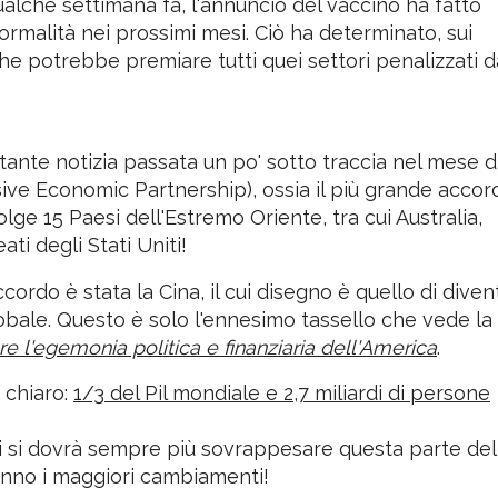
che hanno risposto positivamente.
ualche settimana fa, l'annuncio del vaccino ha fatto
rmalità nei prossimi mesi. Ciò ha determinato, sui
 che potrebbe premiare tutti quei settori penalizzati d
tante notizia passata un po' sotto traccia nel mese d
e Economic Partnership), ossia il più grande accor
ge 15 Paesi dell'Estremo Oriente, tra cui Australia,
ti degli Stati Uniti!
cordo è stata la Cina, il cui disegno è quello di diven
lobale. Questo è solo l'ennesimo tassello che vede la
e l'egemonia politica e finanziaria dell'America
.
 chiaro:
1/3 del Pil mondiale e 2,7 miliardi di persone
li si dovrà sempre più sovrappesare questa parte del