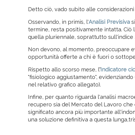
Mondo, in quanto è proprio lì che avverr
Detto ciò, vado subito alle considerazioni 
Osservando, in primis, l'
Analisi Previsiva
s
termine, resta positivamente intatta. Ciò
quella pluriennale, soprattutto sull'indic
Non devono, al momento, preoccupare even
opportunità offerte a chi è fuori o sottope
Rispetto allo scorso mese, l
'
Indicatore ci
"fisiologico aggiustamento", evidenziando 
nel relativo grafico allegato).
Infine, per quanto riguarda l'analisi mac
recupero sia del Mercato del Lavoro che de
significato ancora più importante all'indom
una soluzione definitiva a questa lunga,tri