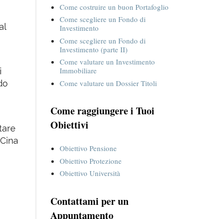
Come far crescere i propri Risparmi
Come costruire un buon Portafoglio
Come scegliere un Fondo di
al
Investimento
Come scegliere un Fondo di
Investimento (parte II)
Come valutare un Investimento
Immobiliare
i
Come valutare un Dossier Titoli
do
Come raggiungere i Tuoi
Obiettivi
tare
 Cina
Obiettivo Pensione
Obiettivo Protezione
Obiettivo Università