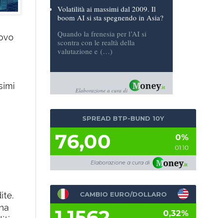
a (…)
Volatilità ai massimi dal 2009. Il
boom AI si sta spegnendo in Asia?
Quando la frenesia per l’AI si
uovo
scontra con le realtà della
valutazione e (…)
simi
Elaborazione a cura di
SPREAD BTP-BUND 10Y
76,00
0%
01:10
Elaborazione a cura di
ite.
CAMBIO EURO/DOLLARO