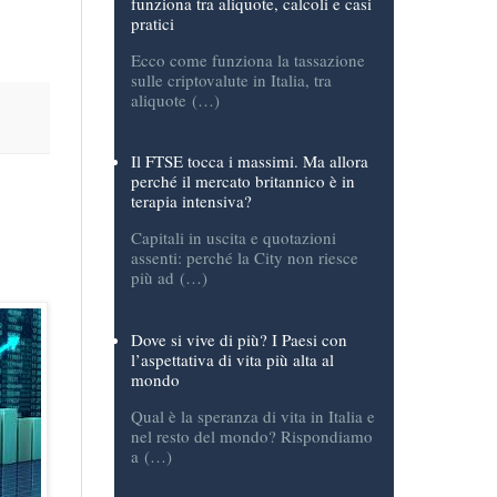
Tassazione criptovalute, come
funziona tra aliquote, calcoli e casi
pratici
Ecco come funziona la tassazione
sulle criptovalute in Italia, tra
aliquote (…)
Il FTSE tocca i massimi. Ma allora
perché il mercato britannico è in
terapia intensiva?
Capitali in uscita e quotazioni
assenti: perché la City non riesce
più ad (…)
Dove si vive di più? I Paesi con
l’aspettativa di vita più alta al
mondo
Qual è la speranza di vita in Italia e
nel resto del mondo? Rispondiamo