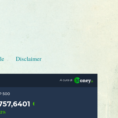
le
Disclaimer
A cura di
S&P 500
,580078
7757,6401
0,62%