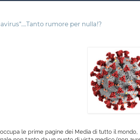
0,51%
virus"....Tanto rumore per nulla!?