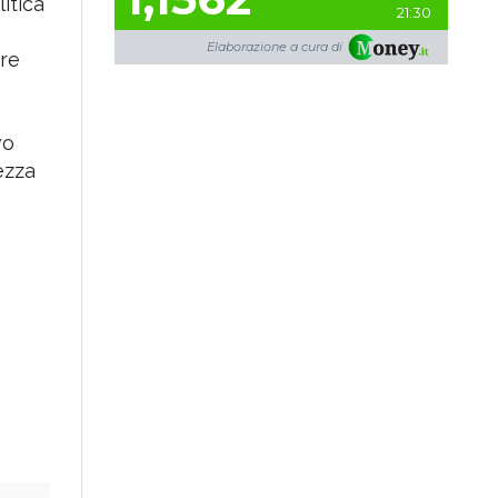
una
1,1562
0,32%
itica
21:30
Elaborazione a cura di
ere
vo
ezza