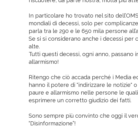
più razionale, ci si accorge che nel Mon
riscuotere, da parte nostra, molta più att
In particolare ho trovato nel sito dell’OMS
mondiali di decessi, solo per complicanze r
parla tra le 290 e le 650 mila persone all’a
Se si si considerano anche i decessi per 
alte.
Tutti questi decessi, ogni anno, passano 
allarmismo!
Ritengo che ciò accada perché i Media ed 
hanno il potere di "indirizzare le notizie
paure e allarmismo nelle persone le quali
esprimere un corretto giudizio dei fatti.
Sono sempre più convinto che oggi il ver
“Disinformazione”!