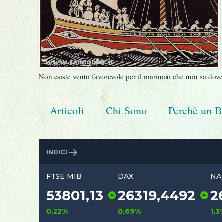
Non esiste vento favorevole per il marinaio che non sa dove
Articoli
Chi Sono
Perchè un B
INDICI
FTSE MIB
DAX
53801,13
26319,4
0,22%
0,69%