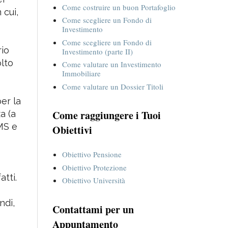
Come far crescere i propri Risparmi
ei
Come costruire un buon Portafoglio
 cui,
Come scegliere un Fondo di
Investimento
Come scegliere un Fondo di
rio
Investimento (parte II)
olto
Come valutare un Investimento
Immobiliare
Come valutare un Dossier Titoli
per la
Come raggiungere i Tuoi
a (a
MS e
Obiettivi
Obiettivo Pensione
Obiettivo Protezione
atti.
Obiettivo Università
ndi,