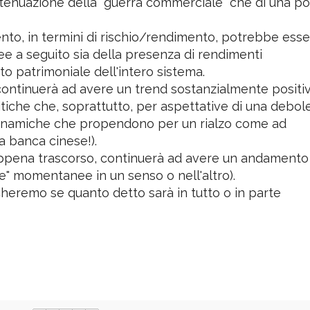
rgenti potrebbero mostrare un certo brio grazie ad 
ttenuazione della "guerra commerciale" che di una pol
nto, in termini di rischio/rendimento, potrebbe ess
ee a seguito sia della presenza di rendimenti
to patrimoniale dell'intero sistema.
continuerà ad avere un trend sostanzialmente positi
litiche che, soprattutto, per aspettative di una debol
e dinamiche che propendono per un rialzo come ad
a banca cinese!).
o appena trascorso, continuerà ad avere un andamento
te" momentanee in un senso o nell'altro).
cheremo se quanto detto sarà in tutto o in parte