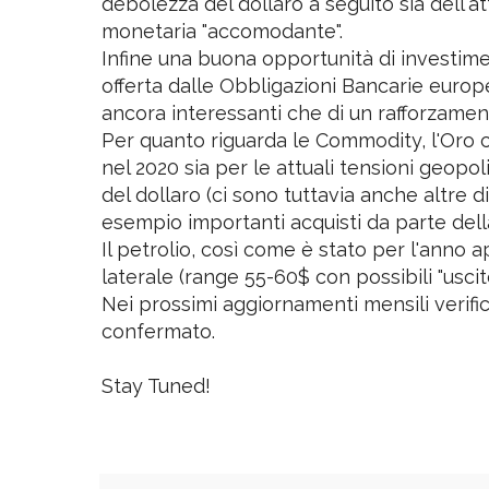
Viceversa, le Obbligazioni dei Paesi Eme
debolezza del dollaro a seguito sia dell'a
monetaria "accomodante".
Infine una buona opportunità di investime
offerta dalle Obbligazioni Bancarie europ
ancora interessanti che di un rafforzamen
Per quanto riguarda le Commodity, l'Oro 
nel 2020 sia per le attuali tensioni geopo
del dollaro (ci sono tuttavia anche altr
esempio importanti acquisti da parte dell
Il petrolio, così come è stato per l'ann
laterale (range 55-60$ con possibili "usci
Nei prossimi aggiornamenti mensili verifi
confermato.
Stay Tuned!