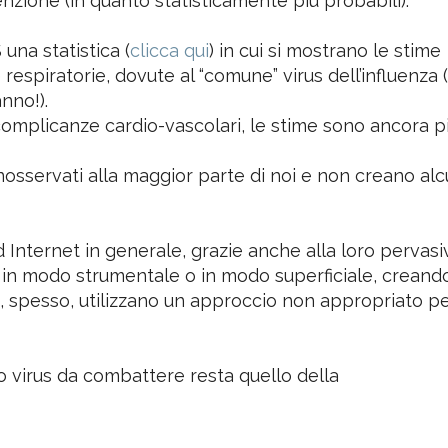
do ci sono tante altre cause di morte che dovrebbero
enzione (in quanto statisticamente più probabili).
 una statistica (
clicca qui
) in cui si mostrano le stime
espiratorie, dovute al “comune” virus dell’influenza (
nno!).
complicanze cardio-vascolari, le stime sono ancora p
inosservati alla maggior parte di noi e non creano al
Internet in generale, grazie anche alla loro pervasiv
" o in modo strumentale o in modo superficiale, creand
, spesso, utilizzano un approccio non appropriato p
o virus da combattere resta quello della