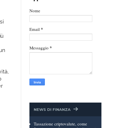
Contattami per un
Appuntamento
Nome
si
*
Email
iù
*
Messaggio
cun
ità,
o
er
NEWS DI FINANZA