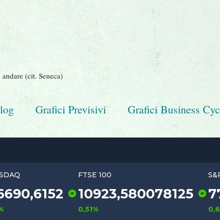
 andare (cit. Seneca)
log
Grafici Previsivi
Grafici Business Cyc
NASDAQ
FTSE 100
492
26690,6152
10923
125
1,3%