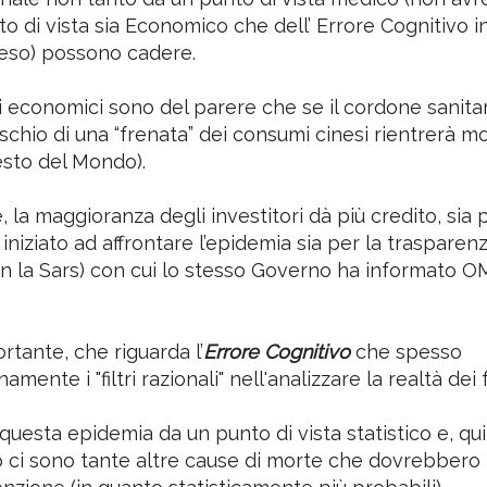
ni occupa le prime pagine dei Media di tutto il mondo,
nale non tanto da un punto di vista medico (non avr
 di vista sia Economico che dell’ Errore Cognitivo in
eso) possono cadere.
i economici sono del parere che se il cordone sanita
rischio di una “frenata” dei consumi cinesi rientrerà m
esto del Mondo).
 la maggioranza degli investitori dà più credito, sia 
iniziato ad affrontare l’epidemia sia per la trasparenz
on la Sars) con cui lo stesso Governo ha informato O
tante, che riguarda l’
Errore Cognitivo
che spesso
te i "filtri razionali" nell'analizzare la realtà dei f
uesta epidemia da un punto di vista statistico e, qui