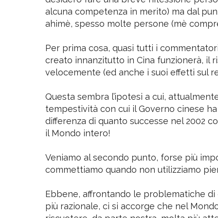
alla luce della notizia che da alcuni gior
desidero fare una breve riflessione perso
alcuna competenza in merito) ma dal punto
ahimè, spesso molte persone (mè compr
Per prima cosa, quasi tutti i commentator
creato innanzitutto in Cina funzionerà, il 
velocemente (ed anche i suoi effetti sul r
Questa sembra l’ipotesi a cui, attualmente,
tempestività con cui il Governo cinese ha 
differenza di quanto successe nel 2002 c
il Mondo intero!
Veniamo al secondo punto, forse più impor
commettiamo quando non utilizziamo pienamen
Ebbene, affrontando le problematiche di q