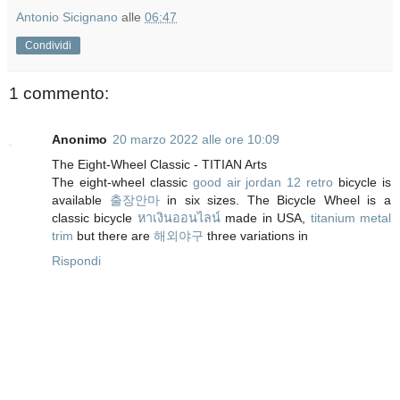
Antonio Sicignano
alle
06:47
Condividi
1 commento:
Anonimo
20 marzo 2022 alle ore 10:09
The Eight-Wheel Classic - TITIAN Arts
The eight-wheel classic
good air jordan 12 retro
bicycle is
available
출장안마
in six sizes. The Bicycle Wheel is a
classic bicycle
หาเงินออนไลน์
made in USA,
titanium metal
trim
but there are
해외야구
three variations in
Rispondi